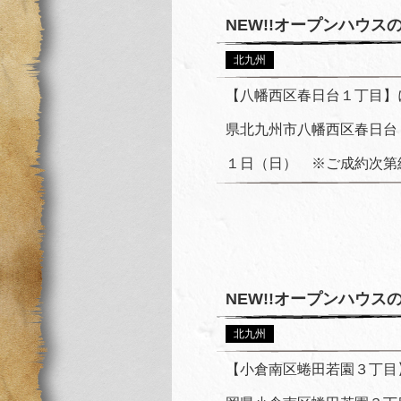
NEW!!オープンハウ
北九州
【八幡西区春日台１丁目】
県北九州市八幡西区春日台
１日（日） ※ご成約次第終
NEW!!オープンハウ
北九州
【小倉南区蜷田若園３丁目