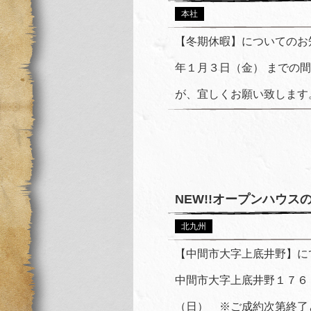
本社
【冬期休暇】についてのお知
年１月３日（金） までの
が、宜しくお願い致します。
NEW!!オープンハウ
北九州
【中間市大字上底井野】に
中間市大字上底井野１７６
（日） ※ご成約次第終了と