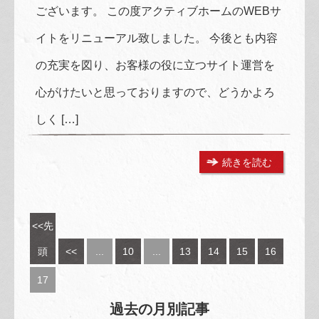
ございます。 この度アクティブホームのWEBサ
イトをリニューアル致しました。 今後とも内容
の充実を図り、お客様の役に立つサイト運営を
心がけたいと思っておりますので、どうかよろ
しく […]
続きを読む
<<先
頭
<<
...
10
...
13
14
15
16
17
過去の月別記事