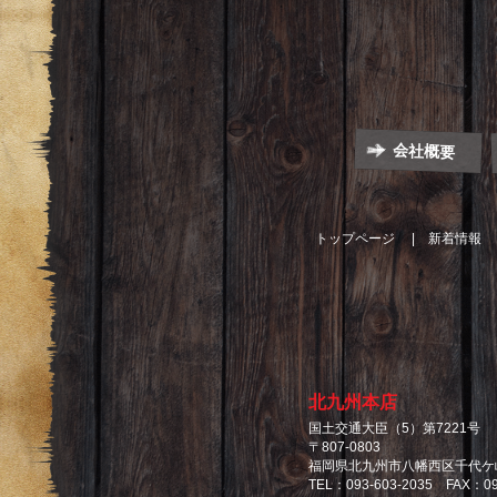
Facebook
Instagram
LINE@
YouTube
会社概要
トップページ
新着情報
北九州本店
国土交通大臣（5）第7221号
〒807-0803
福岡県北九州市八幡西区千代ケ崎
TEL：093-603-2035 FAX：09