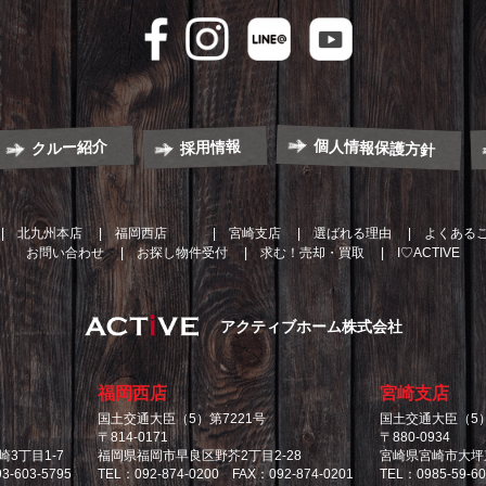
個人情報保護方針
クルー紹介
採用情報
北九州本店
福岡西店
宮崎支店
選ばれる理由
よくある
お問い合わせ
お探し物件受付
求む！売却・買取
I♡ACTIVE
アクティブホーム株式会社
福岡西店
宮崎支店
国土交通大臣（5）第7221号
国土交通大臣（5）
〒814-0171
〒880-0934
3丁目1-7
福岡県福岡市早良区野芥2丁目2-28
宮崎県宮崎市大坪東
3-603-5795
TEL：092-874-0200 FAX：092-874-0201
TEL：0985-59-6