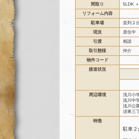
間取り
5LDK
リフォーム内容
駐車場
並列２
現況
居住中
引渡
相談
取引態様
仲介
物件コード
接道状況
周辺環境
浅川小学
浅川中学
浅川公
須東三丁
特徴
駐車２台