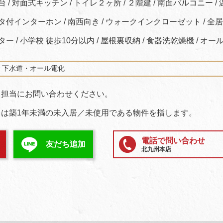
 / 対面式キッチン / トイレ２ヶ所 / ２階建 / 南面バルコニー / 
タ付インターホン / 南西向き / ウォークインクローゼット / 全
ー / 小学校 徒歩10分以内 / 屋根裏収納 / 食器洗乾燥機 / オー
・下水道・オール電化
、担当にお問い合わせください。
は築1年未満の未入居／未使用である物件を指します。
電話で問い合わせ
友だち追加
北九州本店