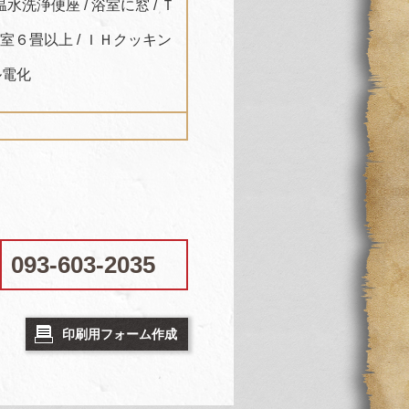
温水洗浄便座 / 浴室に窓 / Ｔ
居室６畳以上 / ＩＨクッキン
ル電化
093-603-2035
印刷用フォーム作成