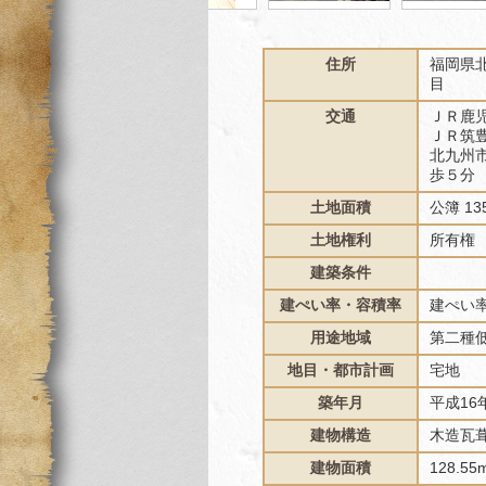
住所
福岡県
目
交通
ＪＲ鹿児
ＪＲ筑豊
北九州
歩５分
土地面積
公簿 135
土地権利
所有権
建築条件
建ぺい率・容積率
建ぺい率
用途地域
第二種
地目・都市計画
宅地
築年月
平成16
建物構造
木造瓦
建物面積
128.55