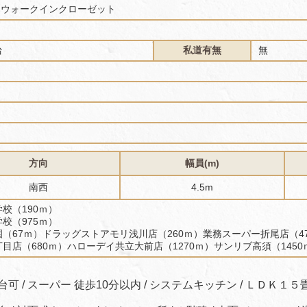
 ＋ウォークインクローゼット
台
私道有無
無
方向
幅員(m)
南西
4.5m
校（190ｍ）
校（975ｍ）
園（67ｍ）ドラッグストアモリ浅川店（260ｍ）業務スーパー折尾店（4
目店（680ｍ）ハローデイ共立大前店（1270ｍ）サンリブ高須（1450
可 / スーパー 徒歩10分以内 / システムキッチン / ＬＤＫ１５畳