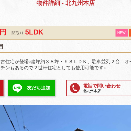
物件詳細 - 北九州本店
万円
5LDK
間取り
NEW!
目
古住宅が登場♪建坪約３８坪・５ＳＬＤＫ、駐車並列２台、オ
チンもあるので２世帯住宅としても使用可能です♪
電話で問い合わせ
友だち追加
北九州本店