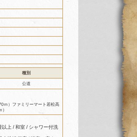
種別
公道
70ｍ）ファミリーマート若松高
ｍ）
以上 / 和室 / シャワー付洗