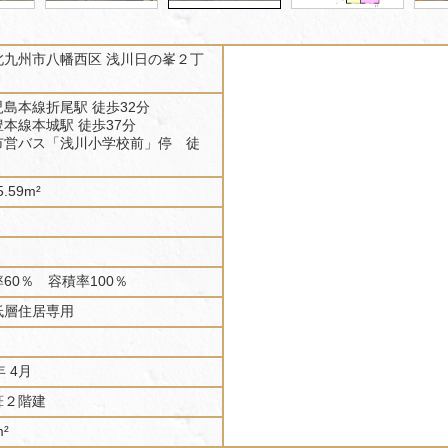
北九州市八幡西区 浅川日の峯２丁
島本線折尾駅 徒歩32分
本線本城駅 徒歩37分
市営バス「浅川小学校前」停 徒
.59m²
60％ 容積率100％
低層住居専用
年 4月
葺２階建
m²