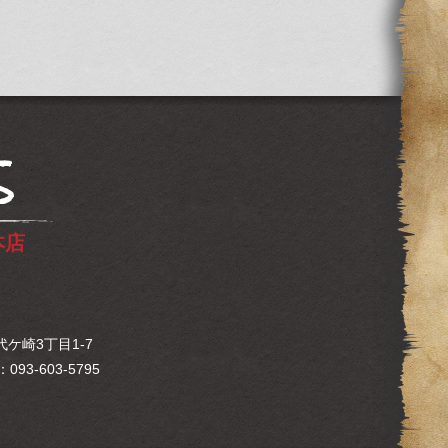
S
本店
ケ崎3丁目1-7
：093-603-5795