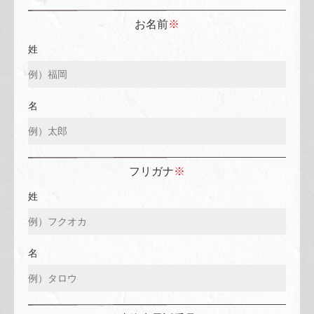
お名前
※
姓
名
フリガナ
※
姓
名